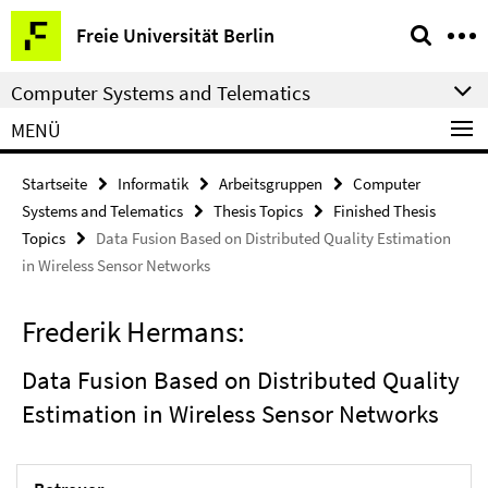
Springe
Service-
Freie Universität Berlin
direkt
Navigation
zu
Computer Systems and Telematics
Inhalt
MENÜ
Startseite
Informatik
Arbeitsgruppen
Computer
Systems and Telematics
Thesis Topics
Finished Thesis
Topics
Data Fusion Based on Distributed Quality Estimation
in Wireless Sensor Networks
Frederik Hermans:
Data Fusion Based on Distributed Quality
Estimation in Wireless Sensor Networks