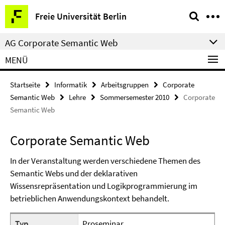
Springe
Service-
Freie Universität Berlin
direkt
Navigation
zu
AG Corporate Semantic Web
Inhalt
MENÜ
Startseite
Informatik
Arbeitsgruppen
Corporate
Semantic Web
Lehre
Sommersemester 2010
Corporate
Semantic Web
Corporate Semantic Web
In der Veranstaltung werden verschiedene Themen des
Semantic Webs und der deklarativen
Wissensrepräsentation und Logikprogrammierung im
betrieblichen Anwendungskontext behandelt.
Typ
Proseminar