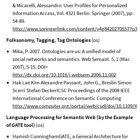
& Micarelli, Alessandro: User Profiles for Personalized
Information Access, Vol. 4321 Berlin: Springer (2007), pp.
54-89.
http://www.springerlink.com/content/y4g84202705577p3/fu
Folksonomy, Tagging, Tag Ontologies
(os)
Mika, P. 2007. Ontologies are us: A unified model of
social networks and semantics. Web Semant. 5, 1 (Mar.
2007), 5-15. DOI=
http://dx.doi.org/10.1016/j.websem.2006.11.002
Hak Lae Kim Alexandre Passant, John G., Breslin Simon
Scerri Stefan DeckerICSC Proceedings of the 2008 IEEE
International Conference on Semantic Computing
http://www.computer.org/portal/web/csdl/doi/10.1109/IC
Language Processing for Semantic Web (by the Example
of GATE tool)
(os)
Hamish CunninghamGATE, a General Architecture for