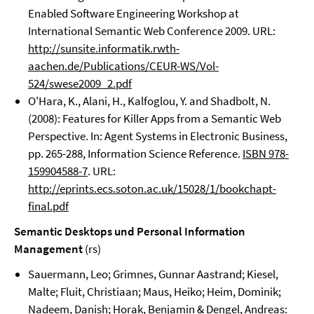
Enabled Software Engineering Workshop at
International Semantic Web Conference 2009. URL:
http://sunsite.informatik.rwth-
aachen.de/Publications/CEUR-WS/Vol-
524/swese2009_2.pdf
O'Hara, K., Alani, H., Kalfoglou, Y. and Shadbolt, N.
(2008): Features for Killer Apps from a Semantic Web
Perspective. In: Agent Systems in Electronic Business,
pp. 265-288, Information Science Reference.
ISBN 978-
159904588-7
. URL:
http://eprints.ecs.soton.ac.uk/15028/1/bookchapt-
final.pdf
Semantic Desktops und Personal Information
Management
(rs)
Sauermann, Leo; Grimnes, Gunnar Aastrand; Kiesel,
Malte; Fluit, Christiaan; Maus, Heiko; Heim, Dominik;
Nadeem, Danish; Horak, Benjamin & Dengel, Andreas: