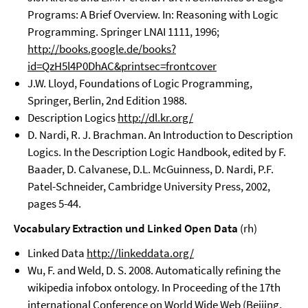
Programs: A Brief Overview. In: Reasoning with Logic
Programming. Springer LNAI 1111, 1996;
http://books.google.de/books?
id=QzH5l4P0DhAC&printsec=frontcover
J.W. Lloyd, Foundations of Logic Programming,
Springer, Berlin, 2nd Edition 1988.
Description Logics
http://dl.kr.org/
D. Nardi, R. J. Brachman. An Introduction to Description
Logics. In the Description Logic Handbook, edited by F.
Baader, D. Calvanese, D.L. McGuinness, D. Nardi, P.F.
Patel-Schneider, Cambridge University Press, 2002,
pages 5-44.
Vocabulary Extraction und Linked Open Data
(rh)
Linked Data
http://linkeddata.org/
Wu, F. and Weld, D. S. 2008. Automatically refining the
wikipedia infobox ontology. In Proceeding of the 17th
international Conference on World Wide Web (Beijing,