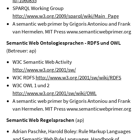
id=1060835
SPARQL Working Group
http://www.w3.org/2009/sparql/wiki/Main_Page
A semantic web primer by Grigoris Antoniou and Frank
van Hermelen. MIT Press www.semanticwebprimer.org
Semantic Web Ontologiesprachen - RDFS und OWL
(Betreuer: ap)
W3C Semantic Web Activity
http://www.w3.org/2001/sw/
W3C RDFS
http://www.w3.org/2001/sw/wiki/RDFS
W3C OWL 1 und 2
http://www.w3.org/2001/sw/wiki/OWL
A semantic web primer by Grigoris Antoniou and Frank
van Hermelen. MIT Press www.semanticwebprimer.org
Semantic Web Regelsprachen
(ap)
Adrian Paschke, Harold Boley: Rule Markup Languages
and Semantic Web Rule Languages. Handbook of