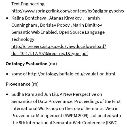
Text Engineering
http://www.springerlink.com/content/hx9gdlgbngybehed/f
Kalina Bontcheva , Atanas Kiryakov , Hamish
Cunningham , Borislav Popov , Marin Dimitrov
Semantic Web Enabled, Open Source Language
Technology
http://citeseerx.ist.psu.edu/viewdoc/download?
doi=10.1.1.12.7073&rep=rep1&type=pdf
Ontology Evaluation
(mr)
some of
http://ontology.buffalo.edu/evaulation.html
Provenance
(rh)
Sudha Ram and Jun Liu. A New Perspective on
Semantics of Data Provenance. Proceedings of the First
International Workshop on the role of Semantic Web in
Provenance Management (SWPM 2009), collocated with
the 8th International Semantic Web Conference (ISWC-