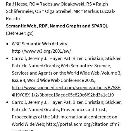
Ralf Heese, RO = Radoslaw Oldakowski, RS = Ralph
Schäfermeier, OS = Olga Streibel, MR = Markus Luczak-
Rösch)
Semantic Web, RDF, Named Graphs and SPARQL
(Betreuer: gc)
W3C Semantic Web Activity
http://www.w3.org/2001/sw/
Carroll, Jeremy J.; Hayer, Pat; Bizer, Christian; Stickler,
Patrick: Named Graphs; Web Semantics: Science,
Services and Agents on the World Wide Web, Volume 3,
Issue 4, World Wide Web Conference 2005,
http://www.sciencedirect.com/science/article/B758F-
4H9YC8X-1/2/3bbfcc16acdc05c829e6f92bd3a1e1f9
Carroll, Jeremy J.; Hayer, Pat; Bizer, Christian; Stickler,
Patrick: Named Graphs, Provenance and Trust;
Proceedings of the 14th international conference on
World Wide Web;
http://portal.acm.org/citation.cfm?