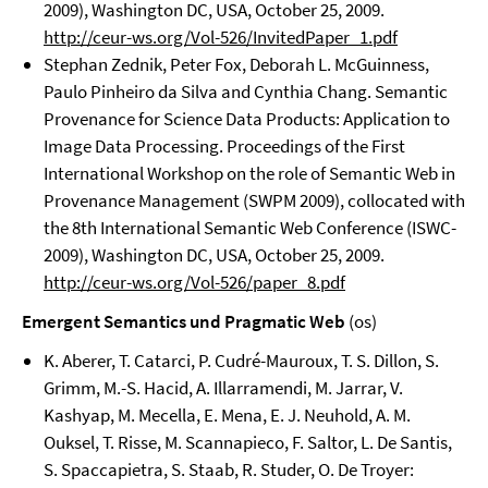
2009), Washington DC, USA, October 25, 2009.
http://ceur-ws.org/Vol-526/InvitedPaper_1.pdf
Stephan Zednik, Peter Fox, Deborah L. McGuinness,
Paulo Pinheiro da Silva and Cynthia Chang. Semantic
Provenance for Science Data Products: Application to
Image Data Processing. Proceedings of the First
International Workshop on the role of Semantic Web in
Provenance Management (SWPM 2009), collocated with
the 8th International Semantic Web Conference (ISWC-
2009), Washington DC, USA, October 25, 2009.
http://ceur-ws.org/Vol-526/paper_8.pdf
Emergent Semantics und Pragmatic Web
(os)
K. Aberer, T. Catarci, P. Cudré-Mauroux, T. S. Dillon, S.
Grimm, M.-S. Hacid, A. Illarramendi, M. Jarrar, V.
Kashyap, M. Mecella, E. Mena, E. J. Neuhold, A. M.
Ouksel, T. Risse, M. Scannapieco, F. Saltor, L. De Santis,
S. Spaccapietra, S. Staab, R. Studer, O. De Troyer: