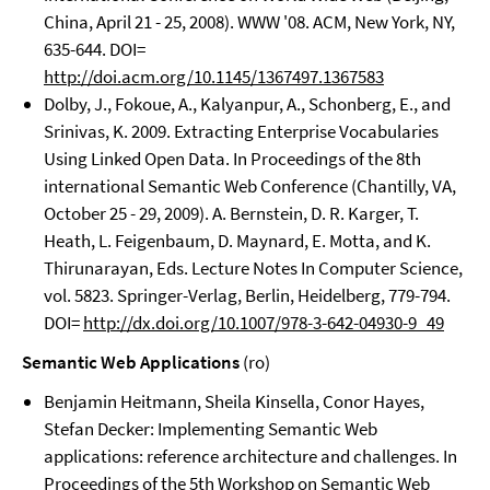
China, April 21 - 25, 2008). WWW '08. ACM, New York, NY,
635-644. DOI=
http://doi.acm.org/10.1145/1367497.1367583
Dolby, J., Fokoue, A., Kalyanpur, A., Schonberg, E., and
Srinivas, K. 2009. Extracting Enterprise Vocabularies
Using Linked Open Data. In Proceedings of the 8th
international Semantic Web Conference (Chantilly, VA,
October 25 - 29, 2009). A. Bernstein, D. R. Karger, T.
Heath, L. Feigenbaum, D. Maynard, E. Motta, and K.
Thirunarayan, Eds. Lecture Notes In Computer Science,
vol. 5823. Springer-Verlag, Berlin, Heidelberg, 779-794.
DOI=
http://dx.doi.org/10.1007/978-3-642-04930-9_49
Semantic Web Applications
(ro)
Benjamin Heitmann, Sheila Kinsella, Conor Hayes,
Stefan Decker: Implementing Semantic Web
applications: reference architecture and challenges. In
Proceedings of the 5th Workshop on Semantic Web