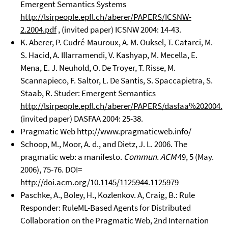
Emergent Semantics Systems
http://lsirpeople.epfl.ch/aberer/PAPERS/ICSNW-
2.2004.pdf
, (invited paper) ICSNW 2004: 14-43.
K. Aberer, P. Cudré-Mauroux, A. M. Ouksel, T. Catarci, M.-
S. Hacid, A. Illarramendi, V. Kashyap, M. Mecella, E.
Mena, E. J. Neuhold, O. De Troyer, T. Risse, M.
Scannapieco, F. Saltor, L. De Santis, S. Spaccapietra, S.
Staab, R. Studer: Emergent Semantics
http://lsirpeople.epfl.ch/aberer/PAPERS/dasfaa%202004.p
(invited paper) DASFAA 2004: 25-38.
Pragmatic Web http://www.pragmaticweb.info/
Schoop, M., Moor, A. d., and Dietz, J. L. 2006. The
pragmatic web: a manifesto.
Commun. ACM
49, 5 (May.
2006), 75-76. DOI=
http://doi.acm.org/10.1145/1125944.1125979
Paschke, A., Boley, H., Kozlenkov. A, Craig, B.: Rule
Responder: RuleML-Based Agents for Distributed
Collaboration on the Pragmatic Web, 2nd Internation