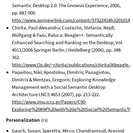
Semantic Desktop 2.0: The Gnowsis Experience, 2006,
pp. 887-900.
http://www.springerlink.com/content/97322418h3201014/fu
Chirita, Paul-Alexandru; Costache, Stefania; Nejdl,
Wolfgang & Paiu, Raluca: Beagle++: Semantically
Enhanced Searching and Ranking on the Desktop, Vol.
4011/2006 Springer Berlin / Heidelberg (2006), pp. 348-
362.
http://www.l3s.de/~chirita/publications/chirita06beagle.p
Papailiou, Niki; Apostolou, Dimitris; Panagiotou,
Dimitris & Mentzas, Gregoris: Exploring Knowledge
Management with a Social Semantic Desktop
Architecture LNCS 4653 (2007), pp. 213-222.
http://www.imu.iccs.gr/Papers/C90-
Exploring%20KM%20with%20a%20Social%20Semantic%2
Personalization
(rs)
Gauch, Susan; Speretta, Mirco; Chandramouli, Aravind