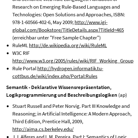
Research on Emerging Rule-Based Languages and
Technologies: Open Solutions and Approaches, ISBN:
978-1-60566-402-6, May 2009;
http://www.igi-
global.com/Bookstore/TitleDetails.aspx?TitleId=465
(erreichbar unter "Free Sample Chapter")
RuleML
http://de.wikipedia.org/wiki/RuleML
W3C RIF
http://www.w3.org/2005/rules/wiki/RIF_Working_Group
Rule Portal
http://hydrogen.informatik.tu-
cottbus.de/wiki/index.php/Portal:Rules
Semantik - Deklarative Wissensrepräsentation,
Logikprogrammierung und Beschreibungslogiken
(ap)
Stuart Russell and Peter Norvig. Part III Knowledge and
Reasoning; in Artificial Intelligence: A Modern Approach,
Third Edition, Prentice Hall, 2009,
http://aima.cs.berkeley.edu/
J.J. Alferes and L.M. Pereira. Part I: Semantics of Logic