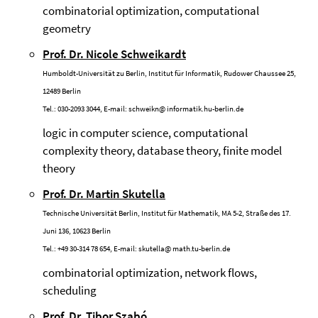
combinatorial optimization, computational
geometry
Prof. Dr. Nicole Schweikardt
Humboldt-Universität zu Berlin, Institut für Informatik, Rudower Chaussee 25,
12489 Berlin
Tel.: 030-2093 3044, E-mail:
schweikn@
informatik.hu-berlin.de
logic in computer science, computational
complexity theory, database theory, finite model
theory
Prof. Dr. Martin Skutella
Technische Universität Berlin, Institut für Mathematik, MA 5-2, Straße des 17.
Juni 136, 10623 Berlin
Tel.: +49 30-314 78 654, E-mail:
skutella@
math.tu-berlin.de
combinatorial optimization, network flows,
scheduling
Prof. Dr. Tibor Szabó