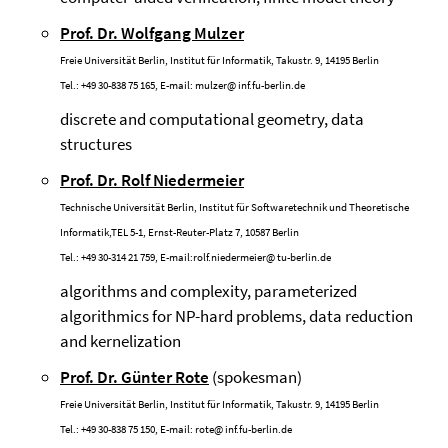
Prof. Dr. Wolfgang Mulzer
Freie Universität Berlin, Institut für Informatik, Takustr. 9, 14195 Berlin
Tel.: +49 30-838 75 165, E-mail: mulzer
@
inf.fu-berlin.de
discrete and computational geometry, data
structures
Prof. Dr. Rolf Niedermeier
Technische Universität Berlin, Institut für Softwaretechnik und Theoretische
Informatik,TEL 5-1, Ernst-Reuter-Platz 7, 10587 Berlin
Tel.: +49 30-314 21 759, E-mail:
rolf.niedermeier@
tu-berlin.de
algorithms and complexity, parameterized
algorithmics for NP-hard problems, data reduction
and kernelization
Prof. Dr. Günter Rote
(spokesman)
Freie Universität Berlin, Institut für Informatik, Takustr. 9, 14195 Berlin
Tel.: +49 30-838 75 150, E-mail:
rote@
inf.fu-berlin.de