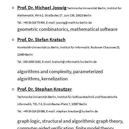
Prof. Dr. Michael Joswig
Technische Universität Berlin, Institut für
Mathematik, MA 6-2, Straße des 17. Juni 136, 10623 Berlin
Tel.: +49 30-314 75 904, E-mail:
joswig@
math.tu-berlin.de
geometric combinatorics, mathematical software
Prof. Dr. Stefan Kratsch
Humboldt-Universität zu Berlin, Institut für Informatik, Rudower Chaussee 25,
12489 Berlin
Tel.: 030-2093 3192, E-mail:
kratsch@
informatik.hu-berlin.de
algorithms and complexity, parameterized
algorithms, kernelization
Prof. Dr. Stephan Kreutzer
Technische Universität Berlin, Institut für Softwaretechnik und theoretische
Informatik, TEL 7-3, Ernst-Reuter-Platz 7, 10587 Berlin
Tel.: +49 30-314 29 088, E-mail:
stephan.kreutzer@
tu-berlin.de
graph logic, structural and algorithmic graph theory,
computer-aided verification, finite model theory