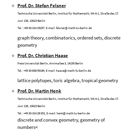
Prof. Dr. Stefan Felsner
Technische Universität Berlin, Institut für Mathematik, MA 6-1, Straße des 17.
Juni 136, 10623 Berlin
Tel.: +49 30-314 29297, E-mail:
felsner@
math.tu-berlin.de
graph theory, combinatorics, ordered sets, discrete
geometry
Prof. Dr. Christian Haase
Freie Universität Berlin, Arnimallee 3, 14195 Berlin
Tel.: +49 30-838 59184, E-mail:
haase@
math.fu-berlin.de
lattice polytopes, toric algebra, tropical geometry
Prof. Dr. Martin Henk
Technische Universität Berlin, Institut für Mathematik, MA 4-1, Straße des 17.
Juni 136, 10623 Berlin
Tel.: +49 30-314 28 651, E-mail:
henk@
math.tu-berlin.de
discrete and convex geometry, geometry of
numbers<