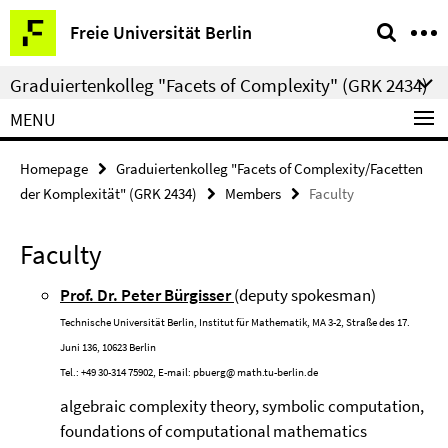
Springe
Service
Freie Universität Berlin
direkt
Navigation
zu
Graduiertenkolleg "Facets of Complexity" (GRK 2434)
Inhalt
MENU
Homepage
Graduiertenkolleg "Facets of Complexity/Facetten
der Komplexität" (GRK 2434)
Members
Faculty
Faculty
Prof. Dr. Peter Bürgisser
(deputy spokesman)
Technische Universität Berlin, Institut für Mathematik, MA 3-2, Straße des 17.
Juni 136, 10623 Berlin
Tel.: +49 30-314 75902, E-mail:
pbuerg@
math.tu-berlin.de
algebraic complexity theory, symbolic computation,
foundations of computational mathematics